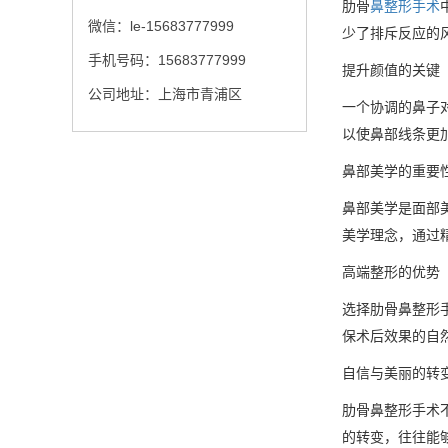
肋骨
鼻整形手术
微信：le-15683777999
少了排斥反应的
手机号码：15683777999
提升颜值的关键
公司地址：上海市青浦区
一个协调的鼻子
以使鼻部线条更
鼻部美学的重要
鼻部美学是面部
美学理念，通过
高端整形的优势
选择肋骨鼻整形
保术后效果的自
自信与美丽的转
肋骨鼻整形手术
的转变，往往能