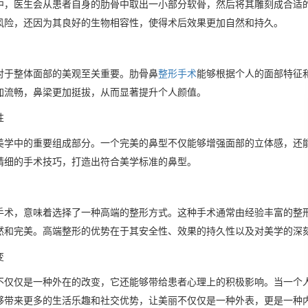
中，医生会从患者自身的肋骨中取出一小部分软骨，然后将其雕刻成合适
风险，还因为其良好的生物相容性，使得术后效果更加自然和持久。
对于整体面部的美观至关重要。肋骨鼻
整形手术
能够根据个人的面部特征
加流畅，鼻梁更加挺拔，从而显著提升个人颜值。
性
美学中的重要组成部分。一个完美的鼻型不仅能够增强面部的立体感，还
精细的手术技巧，打造出符合美学标准的鼻型。
手术，意味着选择了一种高端的整形方式。这种手术通常由经验丰富的整
然和完美。高端整形的优势在于其安全性、效果的持久性以及对美学的深
变
不仅仅是一种外在的改变，它还能够带给患者心理上的积极影响。当一个
够带来更多的生活乐趣和社交优势，让美丽不仅仅是一种外表，更是一种